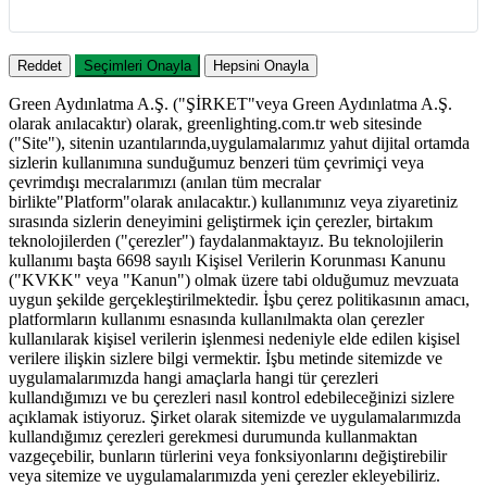
Reddet
Seçimleri Onayla
Hepsini Onayla
Green Aydınlatma A.Ş. ("ŞİRKET"veya Green Aydınlatma A.Ş.
olarak anılacaktır) olarak, greenlighting.com.tr web sitesinde
("Site"), sitenin uzantılarında,uygulamalarımız yahut dijital ortamda
sizlerin kullanımına sunduğumuz benzeri tüm çevrimiçi veya
çevrimdışı mecralarımızı (anılan tüm mecralar
birlikte"Platform"olarak anılacaktır.) kullanımınız veya ziyaretiniz
sırasında sizlerin deneyimini geliştirmek için çerezler, birtakım
teknolojilerden ("çerezler") faydalanmaktayız. Bu teknolojilerin
kullanımı başta 6698 sayılı Kişisel Verilerin Korunması Kanunu
("KVKK" veya "Kanun") olmak üzere tabi olduğumuz mevzuata
uygun şekilde gerçekleştirilmektedir. İşbu çerez politikasının amacı,
platformların kullanımı esnasında kullanılmakta olan çerezler
kullanılarak kişisel verilerin işlenmesi nedeniyle elde edilen kişisel
verilere ilişkin sizlere bilgi vermektir. İşbu metinde sitemizde ve
uygulamalarımızda hangi amaçlarla hangi tür çerezleri
kullandığımızı ve bu çerezleri nasıl kontrol edebileceğinizi sizlere
açıklamak istiyoruz. Şirket olarak sitemizde ve uygulamalarımızda
kullandığımız çerezleri gerekmesi durumunda kullanmaktan
vazgeçebilir, bunların türlerini veya fonksiyonlarını değiştirebilir
veya sitemize ve uygulamalarımızda yeni çerezler ekleyebiliriz.