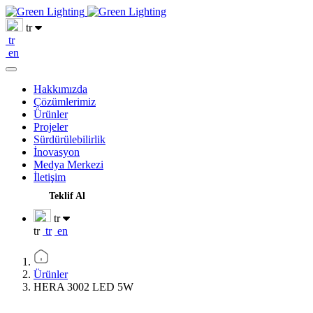
tr
tr
en
Hakkımızda
Çözümlerimiz
Ürünler
Projeler
Sürdürülebilirlik
İnovasyon
Medya Merkezi
İletişim
Teklif Al
tr
tr
tr
en
Ürünler
HERA 3002 LED 5W