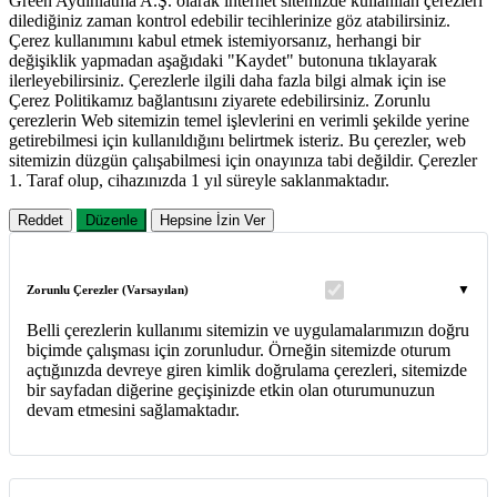
Green Aydınlatma A.Ş. olarak internet sitemizde kullanılan çerezleri
dilediğiniz zaman kontrol edebilir tecihlerinize göz atabilirsiniz.
Çerez kullanımını kabul etmek istemiyorsanız, herhangi bir
değişiklik yapmadan aşağıdaki "Kaydet" butonuna tıklayarak
ilerleyebilirsiniz. Çerezlerle ilgili daha fazla bilgi almak için ise
Çerez Politikamız bağlantısını ziyarete edebilirsiniz. Zorunlu
çerezlerin Web sitemizin temel işlevlerini en verimli şekilde yerine
getirebilmesi için kullanıldığını belirtmek isteriz. Bu çerezler, web
sitemizin düzgün çalışabilmesi için onayınıza tabi değildir. Çerezler
1. Taraf olup, cihazınızda 1 yıl süreyle saklanmaktadır.
Reddet
Düzenle
Hepsine İzin Ver
Zorunlu Çerezler (Varsayılan)
Belli çerezlerin kullanımı sitemizin ve uygulamalarımızın doğru
biçimde çalışması için zorunludur. Örneğin sitemizde oturum
açtığınızda devreye giren kimlik doğrulama çerezleri, sitemizde
bir sayfadan diğerine geçişinizde etkin olan oturumunuzun
devam etmesini sağlamaktadır.