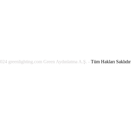
024 greenlighting.com Green Aydınlatma A.Ş. -
Tüm Hakları Saklıdır