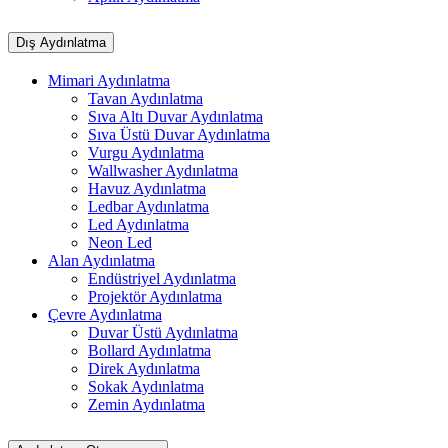
Dış Aydınlatma
Mimari Aydınlatma
Tavan Aydınlatma
Sıva Altı Duvar Aydınlatma
Sıva Üstü Duvar Aydınlatma
Vurgu Aydınlatma
Wallwasher Aydınlatma
Havuz Aydınlatma
Ledbar Aydınlatma
Led Aydınlatma
Neon Led
Alan Aydınlatma
Endüstriyel Aydınlatma
Projektör Aydınlatma
Çevre Aydınlatma
Duvar Üstü Aydınlatma
Bollard Aydınlatma
Direk Aydınlatma
Sokak Aydınlatma
Zemin Aydınlatma