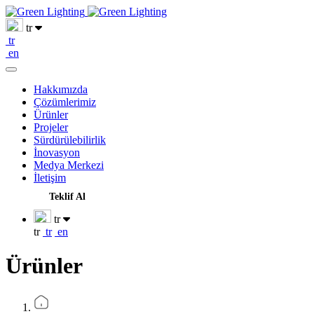
tr
tr
en
Hakkımızda
Çözümlerimiz
Ürünler
Projeler
Sürdürülebilirlik
İnovasyon
Medya Merkezi
İletişim
Teklif Al
tr
tr
tr
en
Ürünler